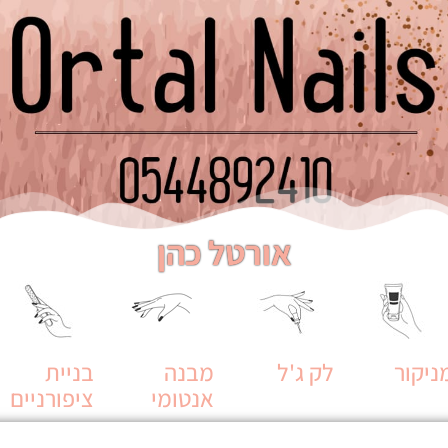
אורטל כהן
ניקור
לק ג'ל
מבנה
בניית
אנטומי
ציפורניים